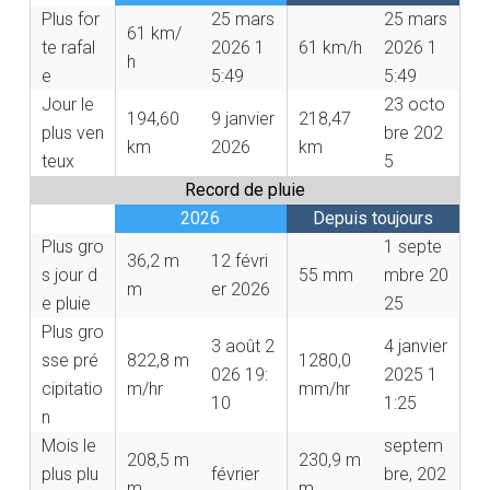
Plus for
25 mars
25 mars
61 km/
te rafal
2026 1
61 km/h
2026 1
h
e
5:49
5:49
Jour le
23 octo
194,60
9 janvier
218,47
plus ven
bre 202
km
2026
km
teux
5
Record de pluie
2026
Depuis toujours
Plus gro
1 septe
36,2 m
12 févri
s jour d
55 mm
mbre 20
m
er 2026
e pluie
25
Plus gro
3 août 2
4 janvier
sse pré
822,8 m
1280,0
026 19:
2025 1
cipitatio
m/hr
mm/hr
10
1:25
n
Mois le
septem
208,5 m
230,9 m
plus plu
février
bre, 202
m
m