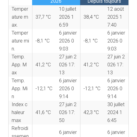
2026
Depuis toujours
Temper
10 juillet
12 août
ature m
37,7 °C
2026 1
38,4 °C
2025 1
ax.
6:59
7:40
Temper
6 janvier
6 janvier
ature mi
-8,1 °C
2026 0
-8,1 °C
2026 0
n.
9:03
9:03
Temp.
27 juin 2
27 juin 2
App. M
41,2 °C
026 17:
41,2 °C
026 17:
ax
13
13
Temp.
6 janvier
6 janvier
App. Mi
-12,1 °C
2026 0
-12,1 °C
2026 0
n
9:14
9:14
Index c
27 juin 2
30 juillet
haleur
41,6 °C
026 17:
42,3 °C
2024 1
max
50
6:45
Refroidi
6 janvier
6 janvier
ssemen