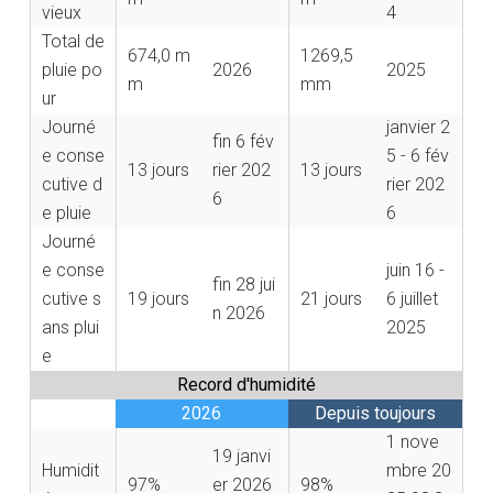
vieux
4
Total de
674,0 m
1269,5
pluie po
2026
2025
m
mm
ur
Journé
janvier 2
fin
6 fév
e conse
5 - 6 fév
13 jours
rier 202
13 jours
cutive d
rier 202
6
e pluie
6
Journé
e conse
juin 16 -
fin
28 jui
cutive s
19 jours
21 jours
6 juillet
n 2026
ans plui
2025
e
Record d'humidité
2026
Depuis toujours
1 nove
19 janvi
Humidit
mbre 20
97%
er 2026
98%