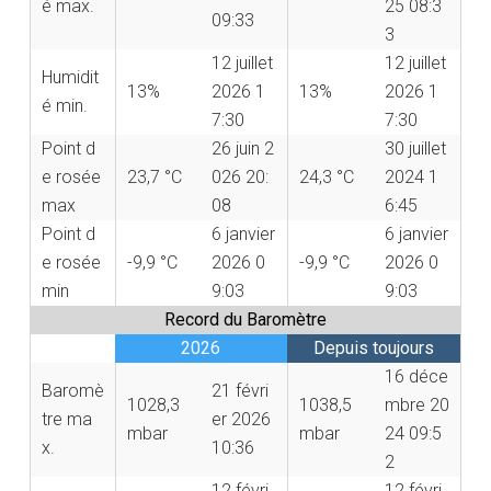
é max.
25 08:3
09:33
3
12 juillet
12 juillet
Humidit
13%
2026 1
13%
2026 1
é min.
7:30
7:30
Point d
26 juin 2
30 juillet
e rosée
23,7 °C
026 20:
24,3 °C
2024 1
max
08
6:45
Point d
6 janvier
6 janvier
e rosée
-9,9 °C
2026 0
-9,9 °C
2026 0
min
9:03
9:03
Record du Baromètre
2026
Depuis toujours
16 déce
Baromè
21 févri
1028,3
1038,5
mbre 20
tre ma
er 2026
mbar
mbar
24 09:5
x.
10:36
2
12 févri
12 févri